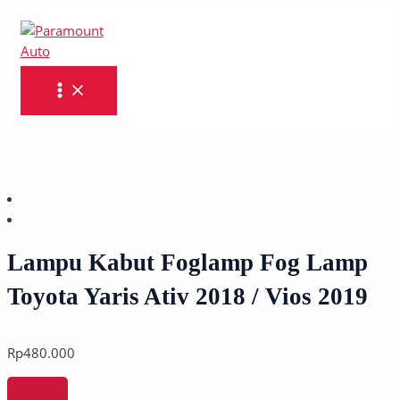
MAIN
Skip
Lampu
MENU
to
Kabut
content
Foglamp
Fog
Lamp
Toyota
Yaris
Ativ
2018
/
Vios
2019
quantity
Lampu Kabut Foglamp Fog Lamp
Toyota Yaris Ativ 2018 / Vios 2019
Rp
480.000