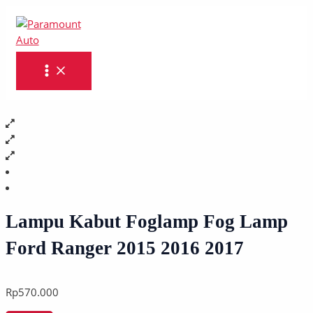
MAIN
Skip
Lampu
MENU
to
Kabut
content
Foglamp
Fog
Lamp
Ford
Ranger
2015
2016
2017
quantity
Lampu Kabut Foglamp Fog Lamp
Ford Ranger 2015 2016 2017
Rp
570.000