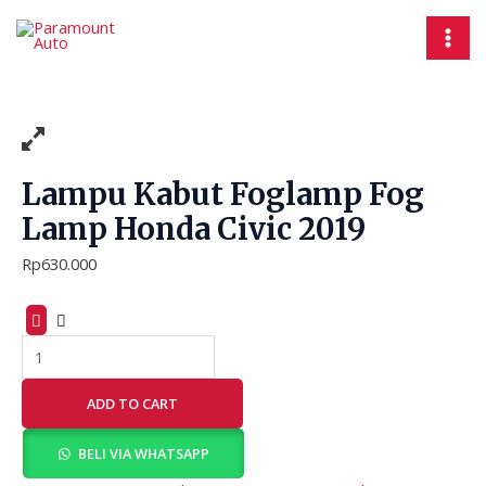
Skip
Lampu
MAI
to
Kabut
MEN
content
Foglamp
Fog
Lamp
Honda
Civic
2019
Lampu Kabut Foglamp Fog
quantity
Lamp Honda Civic 2019
Rp
630.000
ADD TO CART
BELI VIA WHATSAPP