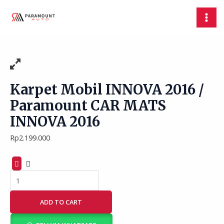
Skip
Karpet
MAI
to
Mobil
MEN
content
INNOVA
2016
/
Paramount
CAR
MATS
Karpet Mobil INNOVA 2016 /
INNOVA
Paramount CAR MATS
2016
INNOVA 2016
quantity
Rp
2.199.000
ADD TO CART