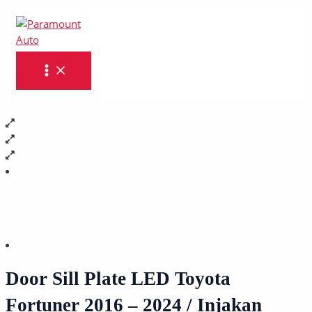
MAIN
Skip
Door
MENU
to
Sill
content
Plate
LED
Toyota
Fortuner
2016
-
2024
/
Injakan
Kaki
Pintu
Mobil
-
Paramount
AUTO
Door Sill Plate LED Toyota
quantity
Fortuner 2016 – 2024 / Injakan