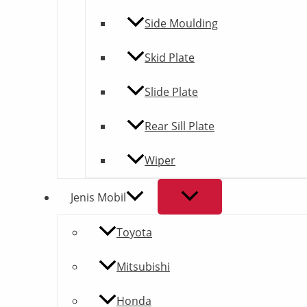
Side Moulding
Skid Plate
Slide Plate
Rear Sill Plate
Wiper
Jenis Mobil
Toyota
Mitsubishi
Honda