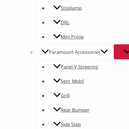
Stoplamp
DRL
Mini Projie
Paramount Accessories
Panel V Streering
Setir Mobil
Grill
Rear Bumper
Side Step