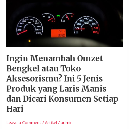
Omzet
Bengkel
atau
Toko
Aksesorismu?
Ini
5
Jenis
Produk
Ingin Menambah Omzet
yang
Bengkel atau Toko
Laris
Manis
Aksesorismu? Ini 5 Jenis
dan
Produk yang Laris Manis
Dicari
Konsumen
dan Dicari Konsumen Setiap
Setiap
Hari
Hari
Leave a Comment
/
Artikel
/
admin