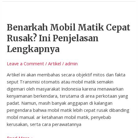
Benarkah
Mobil
Benarkah Mobil Matik Cepat
Matik
Cepat
Rusak? Ini Penjelasan
Rusak?
Lengkapnya
Ini
Penjelasan
Lengkapnya
Leave a Comment
/
Artikel
/
admin
Artikel ini akan membahas secara objektif mitos dan fakta
seput Transmisi otomatis atau mobil matik semakin
digemari oleh masyarakat Indonesia karena menawarkan
kenyamanan berkendara, terutama di area perkotaan yang
padat. Namun, masih banyak anggapan di kalangan
pengendara bahwa mobil matik lebih cepat rusak dibanding
mobil manual. ar ketahanan mobil matik, penyebab
kerusakan, serta cara perawatannya