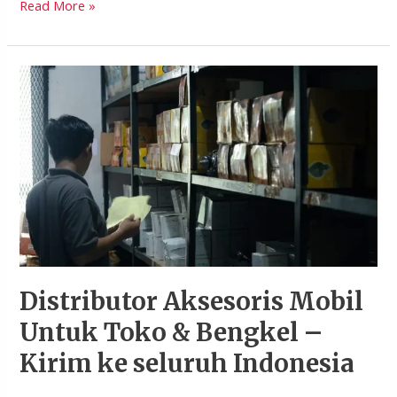
Read More »
Distributor
Aksesoris
Mobil
Untuk
Toko
&
Bengkel
–
Kirim
ke
seluruh
Distributor Aksesoris Mobil
Indonesia
Untuk Toko & Bengkel –
Kirim ke seluruh Indonesia