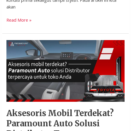
kondisi prima sekaligus tampil stylish. Pada artikel ini kita
akan
Read More »
Aksesoris
Mobil
Terdekat?
Paramount
Auto
Solusi
Distributor
Terpercaya
untuk
Toko
Anda
Aksesoris Mobil Terdekat?
Paramount Auto Solusi