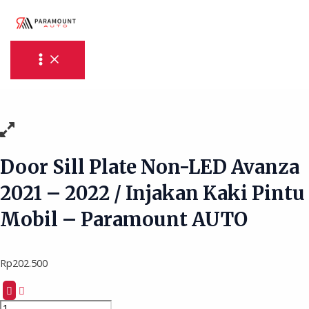
MAIN
Skip
Door
MENU
to
Sill
content
Plate
Non-
LED
Avanza
2021
-
2022
/
Door Sill Plate Non-LED Avanza
Injakan
Kaki
2021 – 2022 / Injakan Kaki Pintu
Pintu
Mobil
Mobil – Paramount AUTO
-
Paramount
AUTO
Rp
202.500
quantity