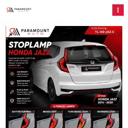
Skip
Stoplamp
MAI
to
Honda
MEN
content
Jazz
2014
-
2020
quantity