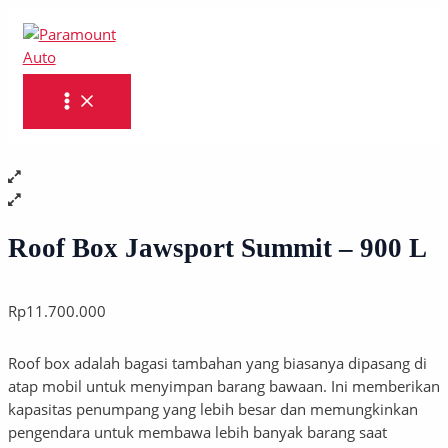
MAIN
Skip
Roof
MENU
to
Box
content
Jawsport
Summit
-
900
L
quantity
Roof Box Jawsport Summit – 900 L
Rp
11.700.000
Roof box adalah bagasi tambahan yang biasanya dipasang di
atap mobil untuk menyimpan barang bawaan. Ini memberikan
kapasitas penumpang yang lebih besar dan memungkinkan
pengendara untuk membawa lebih banyak barang saat