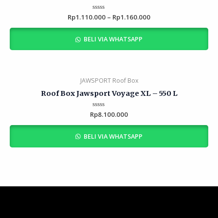
Rp
1.110.000
Rated
–
Rp
1.160.000
0
out
of
BELI VIA WHATSAPP
5
JAWSPORT Roof Box
Roof Box Jawsport Voyage XL – 550 L
Rp
Rated
8.100.000
0
out
of
BELI VIA WHATSAPP
5