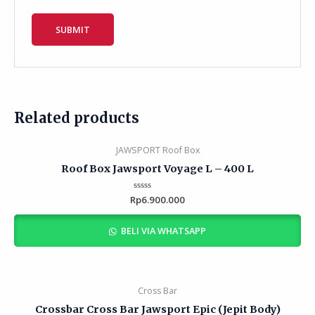
Related products
JAWSPORT Roof Box
Roof Box Jawsport Voyage L – 400 L
Rp
Rated
6.900.000
0
out
of
BELI VIA WHATSAPP
5
Cross Bar
Crossbar Cross Bar Jawsport Epic (Jepit Body)