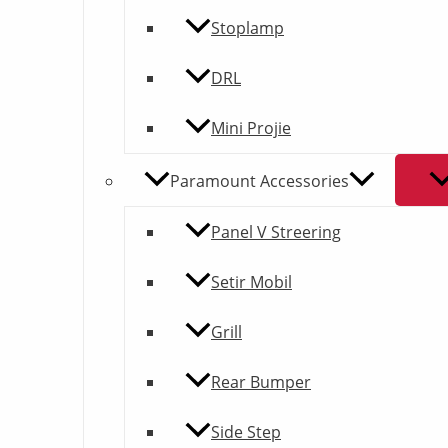
Stoplamp
DRL
Mini Projie
Paramount Accessories
Panel V Streering
Setir Mobil
Grill
Rear Bumper
Side Step