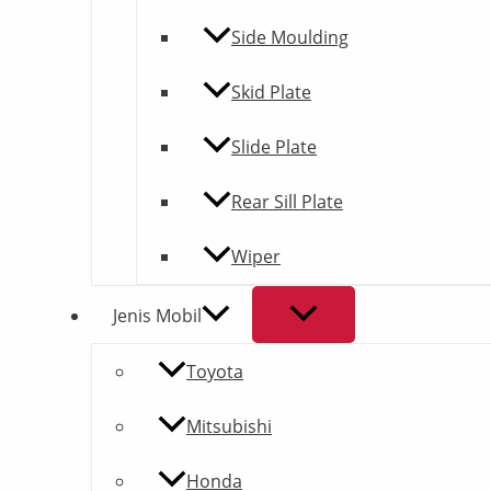
Side Moulding
Skid Plate
Slide Plate
Rear Sill Plate
Wiper
Jenis Mobil
Toyota
Mitsubishi
Honda