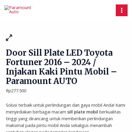
Skip
Door
MAI
to
Sill
MEN
content
Plate
LED
Toyota
Fortuner
2016
-
Door Sill Plate LED Toyota
2024
Fortuner 2016 – 2024 /
/
Injakan Kaki Pintu Mobil –
Injakan
Kaki
Paramount AUTO
Pintu
Rp
277.500
Mobil
-
Paramount
Solusi terbaik untuk perlindungan dan gaya mobil Anda! Kami
AUTO
menyediakan berbagai macam
sill plate mobil
berkualitas
quantity
tinggi yang dirancang untuk memberikan perlindungan
maksimal pada pintu mobil Anda sekaligus menambah
sentuhan elegan pada tampilan kendaraan.