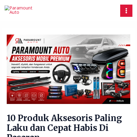
Skip
Post
MAI
to
navigation
MEN
content
10 Produk Aksesoris Paling
Laku dan Cepat Habis Di