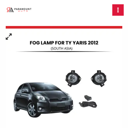
Skip
Lampu
MAI
to
Kabut
MEN
content
Foglamp
Fog
Lamp
Toyota
Yaris
2012
(South
Asia)
quantity