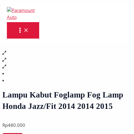
MAIN
Skip
Lampu
MENU
to
Kabut
content
Foglamp
Fog
Lamp
Honda
Jazz/Fit
2014
2014
2015
quantity
Lampu Kabut Foglamp Fog Lamp
Honda Jazz/Fit 2014 2014 2015
Rp
480.000