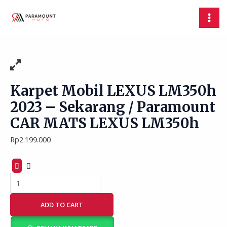
Skip
Karpet
MAI
to
Mobil
MEN
content
LEXUS
LM350h
2023
-
Sekarang
/
Karpet Mobil LEXUS LM350h
Paramount
2023 – Sekarang / Paramount
CAR
CAR MATS LEXUS LM350h
MATS
LEXUS
Rp
2.199.000
LM350h
quantity
ADD TO CART