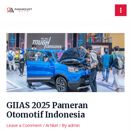
Skip
Post
MAI
to
navigation
MEN
content
GIIAS 2025 Pameran
Otomotif Indonesia
Leave a Comment
/
Artikel
/ By
admin