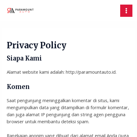
Skip
MAI
to
MEN
content
Privacy Policy
Siapa Kami
Alamat website kami adalah: http://paramountauto.id.
Komen
Saat pengunjung meninggalkan komentar di situs, kami
mengumpulkan data yang ditampilkan di formulir komentar,
dan juga alamat IP pengunjung dan string agen pengguna
browser untuk membantu deteksi spam.
Rangkaian anonim yang dibuat dari alamat email Anda (juga