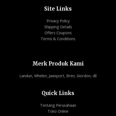
Site Links
Privacy Policy
Shipping Details
Offers Coupons
Terms & Conditions
Merk Produk Kami
Landun, Whelen, Jawsport, Bren, Giordon, dll
Quick Links
Tentang Perusahaan
Toko Online