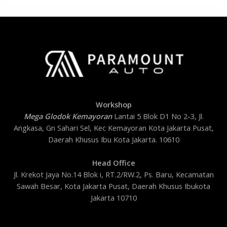
Workshop
Mega Glodok Kemayoran
Lantai 5 Blok D1 No 2-3, Jl.
Angkasa, Gn Sahari Sel, Kec Kemayoran Kota Jakarta Pusat,
Daerah Khusus Ibu Kota Jakarta. 10610
Head Office
Jl. Krekot Jaya No.14 Blok i, RT.2/RW.2, Ps. Baru, Kecamatan
Sawah Besar, Kota Jakarta Pusat, Daerah Khusus Ibukota
Jakarta 10710