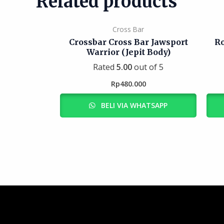
Related products
Cross Bar
Crossbar Cross Bar Jawsport
Ro
Warrior (Jepit Body)
Rated
5.00
out of 5
Rp
480.000
BELI VIA WHATSAPP