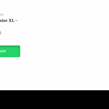
ox
uise XL –
5
SAPP