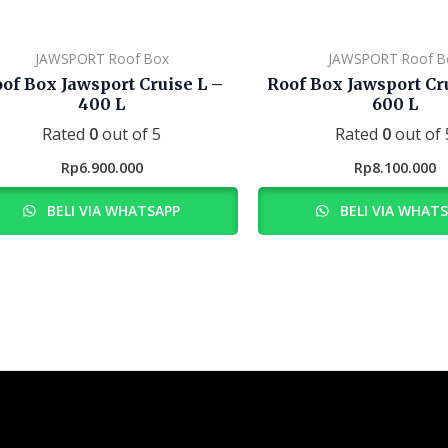
JAWSPORT Roof Box
JAWSPORT Roof B
of Box Jawsport Cruise L –
Roof Box Jawsport Cr
400 L
600 L
Rated
0
out of 5
Rated
0
out of 
Rp
6.900.000
Rp
8.100.000
BELI VIA WHATSAPP
BELI VIA WHAT