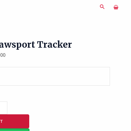
Search
Jawsport Tracker
000
RT