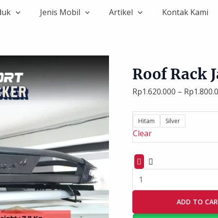
Roof
duk
Jenis Mobil
Artikel
Kontak Kami
Rack
Jawsport
Tracker
quantity
Roof Rack 
Rp
1.620.000
–
Rp
1.800.
Hitam
Silver
Clear
ADD TO CA